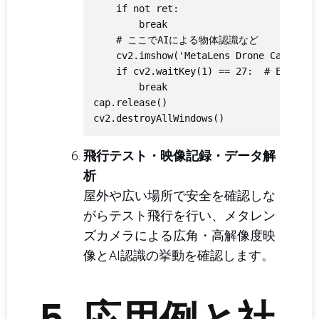
    if not ret:

        break

    # ここでAIによる物体認識など

    cv2.imshow('MetaLens Drone Cam', fra
    if cv2.waitKey(1) == 27:  # ESCで終了
        break

cap.release()

飛行テスト・映像記録・データ解
析
屋外や広い場所で安全を確認しな
がらテスト飛行を行い、メタレン
ズカメラによる広角・高解像度映
像とAI認識の挙動を確認します。
5. 応用例と社