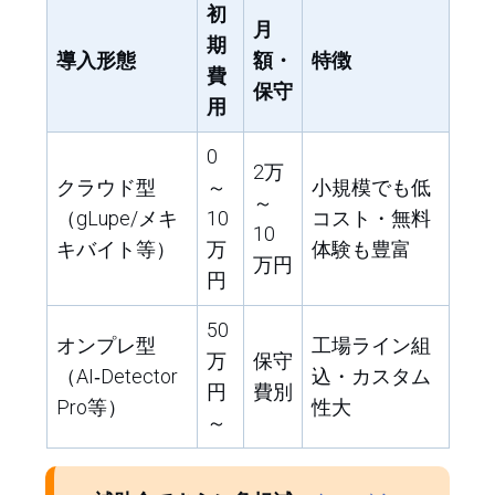
初
月
期
導入形態
額・
特徴
費
保守
用
0
2万
クラウド型
～
小規模でも低
～
（gLupe/メキ
10
コスト・無料
10
キバイト等）
万
体験も豊富
万円
円
50
オンプレ型
工場ライン組
万
保守
（AI‑Detector
込・カスタム
円
費別
Pro等）
性大
～