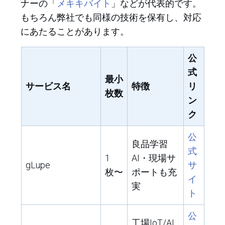
メキキバイト
ナーの「
」などが代表的です。
もちろん弊社でも同様の技術を保有し、対応
にあたることがあります。
公
式
最小
サービス名
特徴
リ
枚数
ン
ク
公
良品学習
式
1
AI・現場サ
サ
gLupe
枚〜
ポートも充
イ
実
ト
公
工場IoT/AI