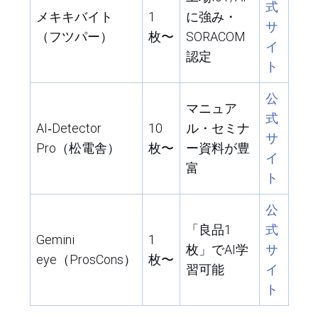
式
メキキバイト
1
に強み・
サ
（フツパー）
枚〜
SORACOM
イ
認定
ト
公
マニュア
式
AI‑Detector
10
ル・セミナ
サ
Pro（松電舎）
枚〜
ー資料が豊
イ
富
ト
公
式
「良品1
Gemini
1
サ
枚」でAI学
eye（ProsCons）
枚〜
イ
習可能
ト