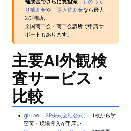
ものづく
補助金でさらに負担減
：
り補助金
IT導入補助金
や
なら最大
2/3補助。
全国商工会・商工会議所で申請サ
ポートもあります。
主要AI外観検
査サービス・
比較
gLupe（ISP株式会社公式）
…1枚から学
習可・現場導入が手厚い