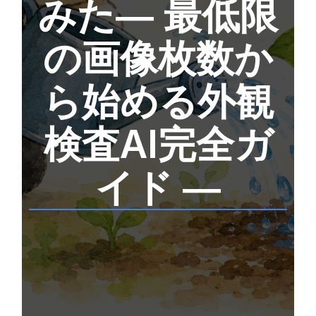
みた― 最低限
の画像枚数か
ら始める外観
検査AI完全ガ
イド ―