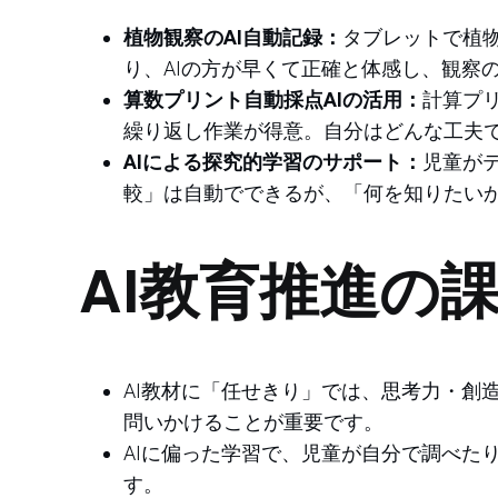
植物観察のAI自動記録：
タブレットで植
り、AIの方が早くて正確と体感し、観察
算数プリント自動採点AIの活用：
計算プ
繰り返し作業が得意。自分はどんな工夫
AIによる探究的学習のサポート：
児童がテ
較」は自動でできるが、「何を知りたい
AI教育推進の
AI教材に「任せきり」では、思考力・創
問いかけることが重要です。
AIに偏った学習で、児童が自分で調べた
す。