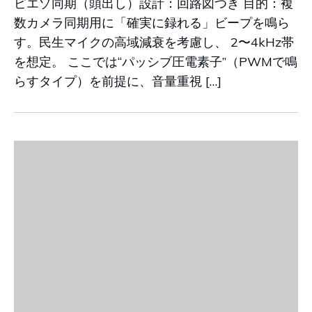
ピエゾ同期（頭出し）設計：回路図つき 目的：複
数カメラ同期用に「確実に録れる」ビープを鳴ら
す。民生マイクの高域減衰を考慮し、 2〜4kHz帯
を想定。 ここでは“パッシブ圧電素子”（PWMで鳴
らすタイプ）を前提に、音量重視 […]