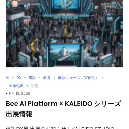
-
-
-
-
-
AI
DX
建設
教育
最新ニュース（宣伝他）
-
画像処理
防災
11月 13, 2025
Bee AI Platform × KALEIDO シリーズ
出展情報
建設DX展 出展のお知らせ｜KALEIDO STUDIO・