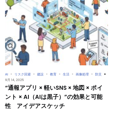
-
-
-
-
-
-
AI
リスク回避
建設
教育
生活
画像処理
防災
9月 14, 2025
“通報アプリ × 軽いSNS × 地図 × ポイ
ント × AI（AIは黒子）”の効果と可能
性 アイデアスケッチ