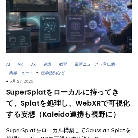
-
-
-
-
-
-
AI
AR
DX
建設
教育
最新ニュース（宣伝他）
-
業界ニュース
産学活動など
5月 27, 2026
SuperSplatをローカルに持ってき
て、Splatを処理し、WebXRで可視化
する妄想（Kaleido連携も視野に）
SuperSplatをローカル構築してGaussian Splatを