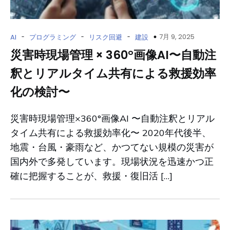
-
-
-
7月 9, 2025
AI
プログラミング
リスク回避
建設
災害時現場管理 × 360°画像AI〜自動注
釈とリアルタイム共有による救援効率
化の検討〜
災害時現場管理×360°画像AI 〜自動注釈とリアル
タイム共有による救援効率化〜 2020年代後半、
地震・台風・豪雨など、かつてない規模の災害が
国内外で多発しています。現場状況を迅速かつ正
確に把握することが、救援・復旧活 […]